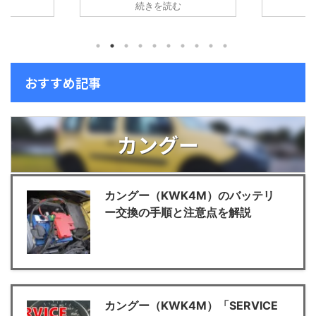
続きを読む
3179）の情
うになりました。 TOKAIホールディ
は、なかな
定日配当利回
ングス（3167）の情報 コード会社名
https://pico
3.79% シュ
権利確定日配当利回り※3167TOKAI
yutai-20
 カメラ事業
HD3月末、9月末3.22% ※2025年8月
はサブ回線
イカやハッセルな
27日時点のTOKAIホールディングスの
が、ある日
カメラ、交換
株価は1,056円です。 1株当たり年間
トラブルが発
おすすめ記事
。中古は個人
配当金は34 円。 今後も利益配分につ
間違って削
）、新品はメ
いては、連結業績を反映した利益還元
通常のSIM
スパートによ
を基本としながら、安定的な配当の継
しするだけで
経て、店舗・
続に努めていく方針です。 2025年3
ータとして書
カングー
MT / ...
月期の株主 ...
度削除すると簡
カングー（KWK4M）のバッテリ
ー交換の手順と注意点を解説
カングー（KWK4M）「SERVICE