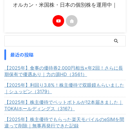
オルカン・米国株・日本の個別株を運用中｜
最近の投稿
【2025年】食事の優待券2,000円相当×年2回！さらに長
期保有で優遇あり｜力の源HD（3561）
【2025年】利回り3.8%！株主優待で双眼鏡もらいました
｜シュッピン（3179）
【2025年】株主優待でペットボトルが12本届きました｜
TOKAIホールディングス（3167）
【2025年】株主優待でもらった楽天モバイルのeSIMを間
違って削除｜無事再発行できた記録