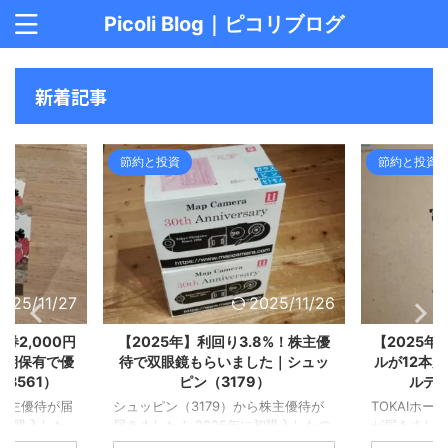
Picoli Blog｜ピコリブログ
新着記事
節約と投資
節約と投資
025/11/26
2025/9/1
.8%！株主優
【2025年】株主優待でペットボト
【2025
した｜シュッ
ルが12本届きました｜TOKAIホー
天モバイル
9）
ルディングス（3167）
｜無事
ら株主優待が
TOKAIホールディングスから株主優待
楽天の株主
に初購入したの
が届きました！ 2025年に100株購入
eSIM」を
えるようにな
したので、今年から優待がもらえるよ
主優待で通