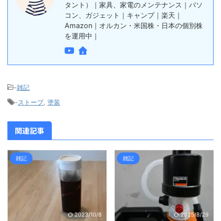
タント）｜家具、家電のメンテナンス｜パソ
コン、ガジェット｜キャンプ｜楽天｜
Amazon｜オルカン・米国株・日本の個別株
を運用中｜
-
雑記
-
ストーブ
,
塗装
関連記事
雑記
雑記
2023/10/8
2025/8/29