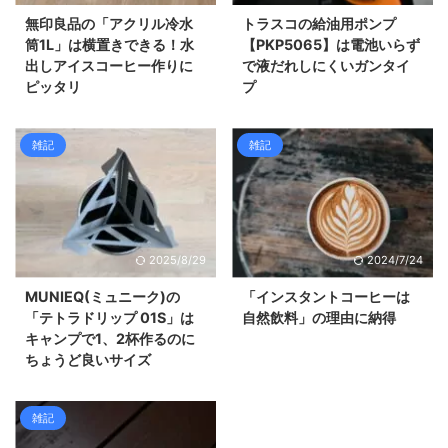
無印良品の「アクリル冷水
トラスコの給油用ポンプ
筒1Ⅼ」は横置きできる！水
【PKP5065】は電池いらず
出しアイスコーヒー作りに
で液だれしにくいガンタイ
ピッタリ
プ
雑記
雑記
2025/8/29
2024/7/24
MUNIEQ(ミュニーク)の
「インスタントコーヒーは
「テトラドリップ 01S」は
自然飲料」の理由に納得
キャンプで1、2杯作るのに
ちょうど良いサイズ
雑記