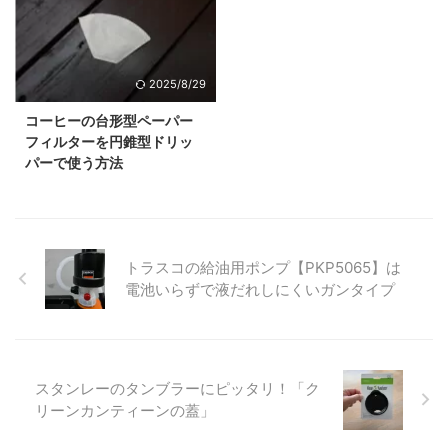
2025/8/29
コーヒーの台形型ペーパー
フィルターを円錐型ドリッ
パーで使う方法
トラスコの給油用ポンプ【PKP5065】は
電池いらずで液だれしにくいガンタイプ
スタンレーのタンブラーにピッタリ！「ク
リーンカンティーンの蓋」