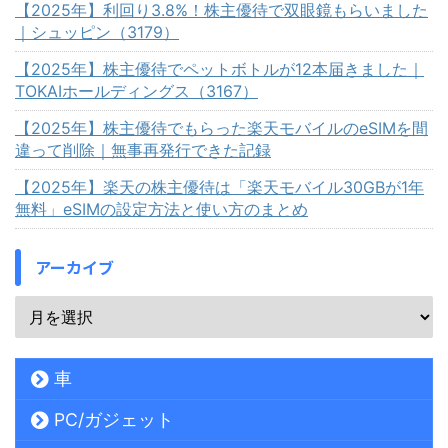
【2025年】利回り3.8%！株主優待で双眼鏡もらいました
｜シュッピン（3179）
【2025年】株主優待でペットボトルが12本届きました｜
TOKAIホールディングス（3167）
【2025年】株主優待でもらった楽天モバイルのeSIMを間
違って削除｜無事再発行できた記録
【2025年】楽天の株主優待は「楽天モバイル30GBが1年
無料」eSIMの設定方法と使い方のまとめ
アーカイブ
車
PC/ガジェット