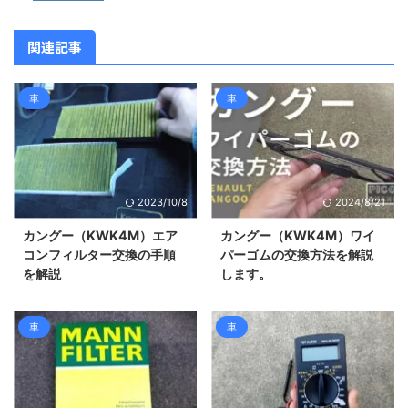
関連記事
車
車
2023/10/8
2024/8/21
カングー（KWK4M）エア
カングー（KWK4M）ワイ
コンフィルター交換の手順
パーゴムの交換方法を解説
を解説
します。
車
車