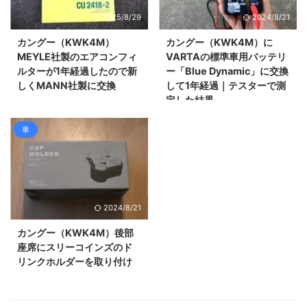
2025/8/29
2024/8/21
カングー（KWK4M）
カングー（KWK4M）に
MEYLE社製のエアコンフィ
VARTAの標準車用バッテリ
ルターが1年経過したので新
ー「Blue Dynamic」に交換
しくMANN社製に交換
して1年経過｜テスターで測
定した結果
車
2024/8/21
カングー（KWK4M）後部
座席にスリーコインズのド
リンクホルダーを取り付け