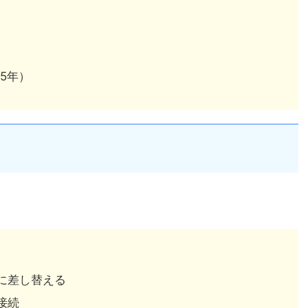
15年）
に差し替える
接続