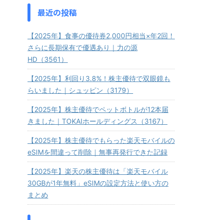
最近の投稿
【2025年】食事の優待券2,000円相当×年2回！
さらに長期保有で優遇あり｜力の源
HD（3561）
【2025年】利回り3.8%！株主優待で双眼鏡も
らいました｜シュッピン（3179）
【2025年】株主優待でペットボトルが12本届
きました｜TOKAIホールディングス（3167）
【2025年】株主優待でもらった楽天モバイルの
eSIMを間違って削除｜無事再発行できた記録
【2025年】楽天の株主優待は「楽天モバイル
30GBが1年無料」eSIMの設定方法と使い方の
まとめ