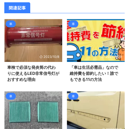
関連記事
車
車
2023/10/8
2025/8/29
車検で必須な発炎筒の代わ
「車は生活必需品」なので
りに使えるLED非常信号灯が
維持費を節約したい！誰で
おすすめな理由
もできる11の方法
車
車