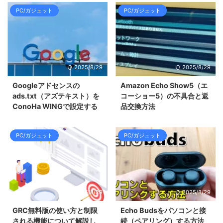
PC/ガジェット
PC/ガジェット
2025/8/29
2025/8/29
Googleアドセンスの
Amazon Echo Show5（エ
ads.txt（アズテキスト）を
コーショー5）の不具合と返
ConoHa WINGで設定する
品交換方法
PC/ガジェット
PC/ガジェット
2025/8/29
2025/8/29
GRC無料版の使い方と制限
Echo Budsをパソコンと接
される機能について解説し
続（ペアリング）する方法