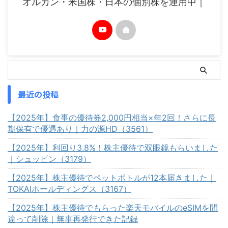
オルカン・米国株・日本の個別株を運用中｜
最近の投稿
【2025年】食事の優待券2,000円相当×年2回！さらに長
期保有で優遇あり｜力の源HD（3561）
【2025年】利回り3.8%！株主優待で双眼鏡もらいました
｜シュッピン（3179）
【2025年】株主優待でペットボトルが12本届きました｜
TOKAIホールディングス（3167）
【2025年】株主優待でもらった楽天モバイルのeSIMを間
違って削除｜無事再発行できた記録