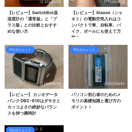
2025/1/22
2025/8/29
【レビュー】SwitchBot温
【レビュー】Xiaomi（シャ
湿度計の「通常版」と「プ
オミ）の電動空気入れはコ
ラス版」との比較とおすす
ンパクトで車、自転車、バ
めな使い方
イク、ボールにも使えて万
能！
PC/ガジェット
PC/ガジェット
2025/8/29
2025/8/29
【レビュー】 カシオデータ
パソコン初心者のためのメ
バンク DBC-610はダサさと
モリの基礎知識と選び方の
カッコよさの絶妙なバラン
ポイント！
スを持つ腕時計
PC/ガジェット